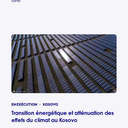
Santé
Appui au 
EN EXÉCUTION
KOSOVO
Transition énergétique et atténuation des
effets du climat au Kosovo