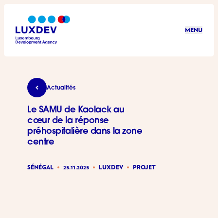
Aller au contenu principal
MENU
LuxDev
Le SAMU de Kaolack au cœur de la réponse prého
Actualités
Le SAMU de Kaolack au
cœur de la réponse
préhospitalière dans la zone
centre
SÉNÉGAL
25.11.2025
LUXDEV
PROJET