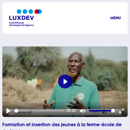
Aller au contenu principal
MENU
LuxDev
Play
05:25
Play
Mute
Ent
Formation et insertion des jeunes à la ferme-école de
ful