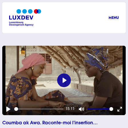
Aller au contenu principal
MENU
LuxDev
Play
15:11
Play
Mute
Ent
Coumba ak Awa. Raconte-moi l’insertion…
ful