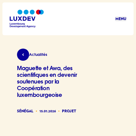
Aller au contenu principal
MENU
LuxDev
Maguette et Awa, des scientifiques en devenir 
Actualités
Maguette et Awa, des
scientifiques en devenir
soutenues par la
Coopération
luxembourgeoise
SÉNÉGAL
15.01.2026
PROJET