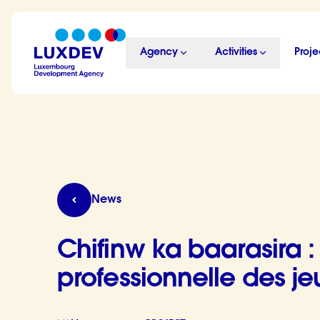
Skip to main content
Agency
Activities
Proje
LuxDev
Chifinw ka baarasira : cap sur l’insertion pro
News
Chifinw ka baarasira : 
professionnelle des j