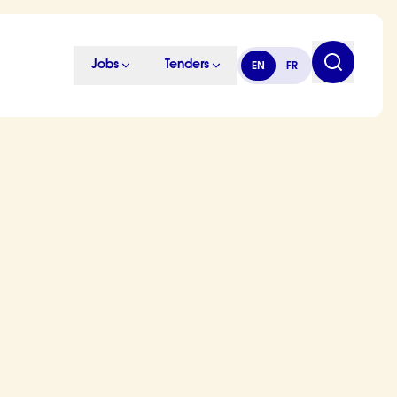
Jobs
Tenders
EN
FR