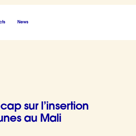
cts
News
fessionnelle des jeunes au Mali
cap sur l’insertion
eunes au Mali