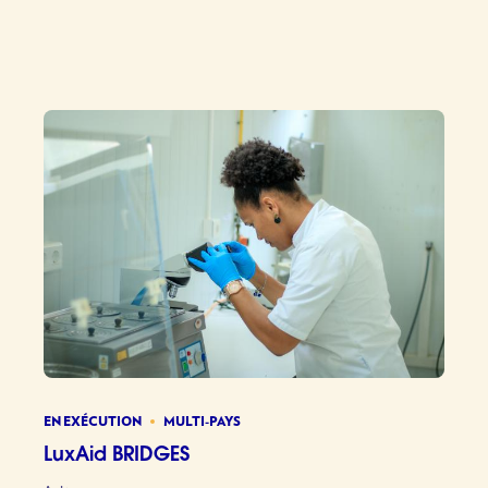
Smallhold
EN EXÉCUTION
MULTI-PAYS
LuxAid BRIDGES