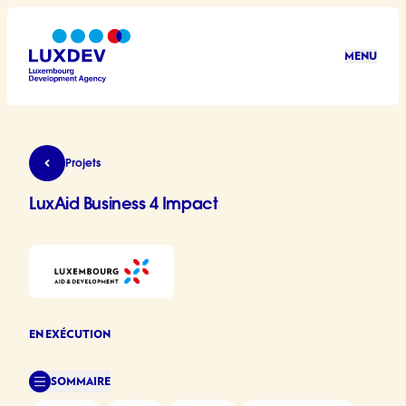
Aller au contenu principal
MENU
LuxDev
LuxAid Business 4 Impact
Projets
LuxAid Business 4 Impact
EN EXÉCUTION
SOMMAIRE