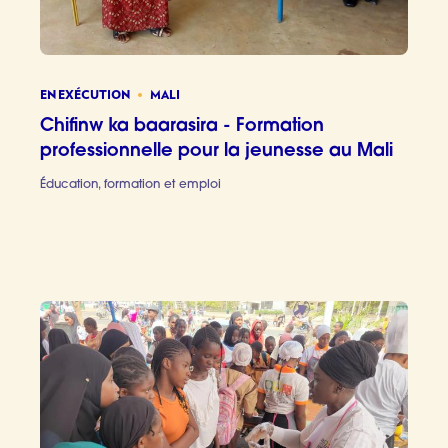
EN EXÉCUTION
MALI
Chifinw ka baarasira - Formation
professionnelle pour la jeunesse au Mali
Éducation, formation et emploi
Chifinw k